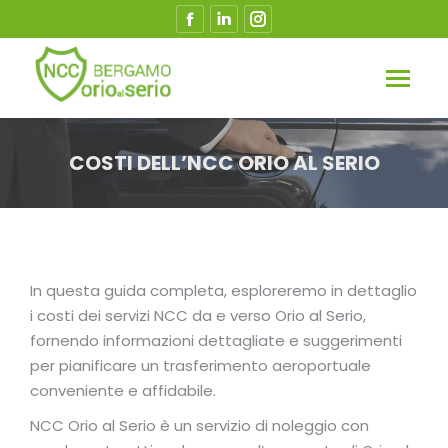
Facebook
Linkedin
Instagram
page
page
page
opens
opens
opens
in
in
in
new
new
new
window
window
window
COSTI DELL’NCC ORIO AL SERIO
Tu sei qui:
In questa guida completa, esploreremo in dettaglio
i costi dei servizi NCC da e verso Orio al Serio,
fornendo informazioni dettagliate e suggerimenti
per pianificare un trasferimento aeroportuale
conveniente e affidabile.
NCC Orio al Serio è un servizio di noleggio con