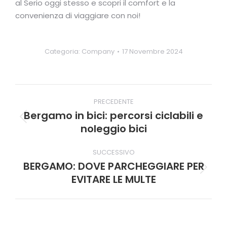
al Serio oggi stesso e scopri il comfort e la
convenienza di viaggiare con noi!
Categoria:
Company
17 Novembre 2024
Naviga
PRECEDENTE
tra
Bergamo in bici: percorsi ciclabili e
Post
noleggio bici
i
precedente:
post
SUCCESSIVO
BERGAMO: DOVE PARCHEGGIARE PER
Prossimo
EVITARE LE MULTE
post: