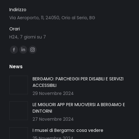
Indirizzo
Via Aeroporto, 11, 24050, Orio al Serio, BG
Orari
H24, 7 giorni su 7
Ci puoi trovare su:
Facebook
Linkedin
Instagram
page
page
page
News
opens
opens
opens
in
in
in
BERGAMO: PARCHEGGI PER DISABILI E SERVIZI
ACCESSIBILI
new
new
new
29 Novembre 2024
window
window
window
LE MIGLIORI APP PER MUOVERSI A BERGAMO E
DINTORNI
27 Novembre 2024
I musei di Bergamo: cosa vedere
25 Novembre 2024