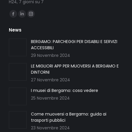
H24, 7 giorni su 7
Ci puoi trovare su:
Facebook
Linkedin
Instagram
page
page
page
News
opens
opens
opens
in
in
in
BERGAMO: PARCHEGGI PER DISABILI E SERVIZI
ACCESSIBILI
new
new
new
29 Novembre 2024
window
window
window
LE MIGLIORI APP PER MUOVERSI A BERGAMO E
DINTORNI
27 Novembre 2024
I musei di Bergamo: cosa vedere
25 Novembre 2024
Come muoversi a Bergamo: guida ai
trasporti pubblici
23 Novembre 2024