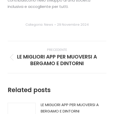
contribuiscono nello sviluppo di una società
inclusiva e accogliente per tutti.
Categoria:
News
29 Novembre 2024
Naviga
PRECEDENTE
tra
LE MIGLIORI APP PER MUOVERSI A
Post
BERGAMO E DINTORNI
i
precedente:
post
Related posts
LE MIGLIORI APP PER MUOVERSI A
BERGAMO E DINTORNI