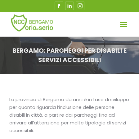
Facebook
Linkedin
Instagram
page
page
page
opens
opens
opens
in
in
in
new
new
new
window
window
window
BERGAMO: PARCHEGGI PER DISABILI E
SERVIZI ACCESSIBILI
Tu sei qui:
La provincia di Bergamo da anni è in fase di sviluppo
per quanto riguarda l’inclusione delle persone
disabili in città, a partire dai parcheggi fino ad
arrivare all’attenzione per molte tipologie di servizi
accessibili.