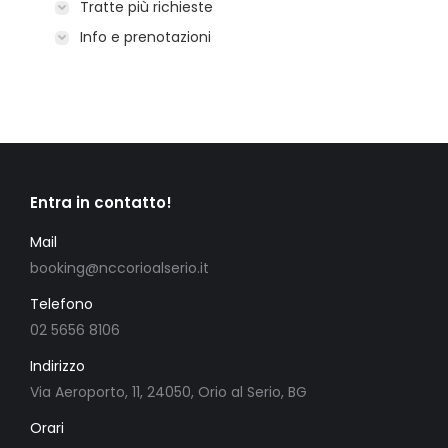
Tratte più richieste
Info e prenotazioni
Entra in contatto!
Mail
booking@nccorioalserio.it
Telefono
02 5656 8106
Indirizzo
Via Aeroporto, 11, 24050, Orio al Serio, BG
Orari