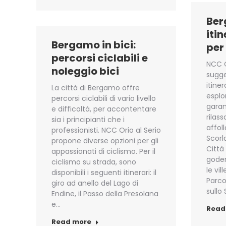
Ber
itin
Bergamo in bici:
per
percorsi ciclabili e
NCC O
noleggio bici
sugger
itine
La città di Bergamo offre
esplor
percorsi ciclabili di vario livello
gara
e difficoltà, per accontentare
rilas
sia i principianti che i
affol
professionisti. NCC Orio al Serio
Scorl
propone diverse opzioni per gli
Città 
appassionati di ciclismo. Per il
goder
ciclismo su strada, sono
le vi
disponibili i seguenti itinerari: il
Parco 
giro ad anello del Lago di
sullo
Endine, il Passo della Presolana
e…
Read
Read more