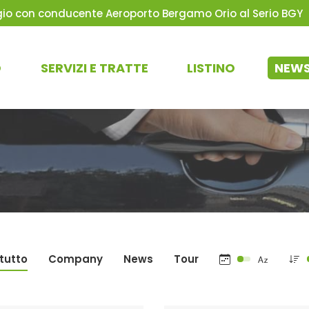
io con conducente Aeroporto Bergamo Orio al Serio BGY
O
SERVIZI E TRATTE
LISTINO
NEW
tutto
Company
News
Tour