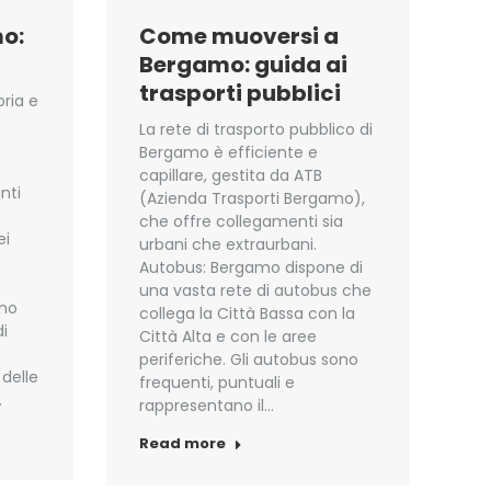
mo:
Come muoversi a
Bergamo: guida ai
trasporti pubblici
oria e
La rete di trasporto pubblico di
Bergamo è efficiente e
capillare, gestita da ATB
nti
(Azienda Trasporti Bergamo),
che offre collegamenti sia
ei
urbani che extraurbani.
Autobus: Bergamo dispone di
o
una vasta rete di autobus che
Uno
collega la Città Bassa con la
di
Città Alta e con le aree
periferiche. Gli autobus sono
delle
frequenti, puntuali e
…
rappresentano il…
Read more