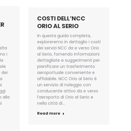
COSTI DELL’NCC
ER
ORIO AL SERIO
In questa guida completa,
esploreremo in dettaglio i costi
elta
dei servizi NCC da e verso Orio
no i
al Serio, fornendo informazioni
la
dettagliate e suggerimenti per
ole
pianificare un trasferimento
i dei
aeroportuale conveniente e
 a
affidabile. NCC Orio al Serio è
i
un servizio di noleggio con
ggi
conducente attivo da e verso
 alla
l’aeroporto di Orio al Serio e
i
nella città di…
Read more