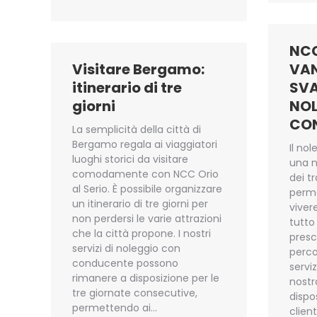
NC
Visitare Bergamo:
VAN
itinerario di tre
SVA
giorni
NOL
CO
La semplicità della città di
Bergamo regala ai viaggiatori
Il no
luoghi storici da visitare
una n
comodamente con NCC Orio
dei tr
al Serio. È possibile organizzare
perme
un itinerario di tre giorni per
viver
non perdersi le varie attrazioni
tutto
che la città propone. I nostri
presc
servizi di noleggio con
perco
conducente possono
serviz
rimanere a disposizione per le
nostr
tre giornate consecutive,
dispo
permettendo ai…
clien