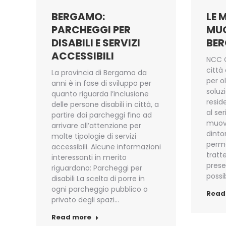
BERGAMO:
LE 
PARCHEGGI PER
MUO
DISABILI E SERVIZI
BER
ACCESSIBILI
NCC O
città
La provincia di Bergamo da
per o
anni è in fase di sviluppo per
soluz
quanto riguarda l’inclusione
reside
delle persone disabili in città, a
al se
partire dai parcheggi fino ad
muov
arrivare all’attenzione per
dinto
molte tipologie di servizi
perme
accessibili. Alcune informazioni
tratte
interessanti in merito
prese
riguardano: Parcheggi per
possib
disabili La scelta di porre in
ogni parcheggio pubblico o
Read
privato degli spazi…
Read more