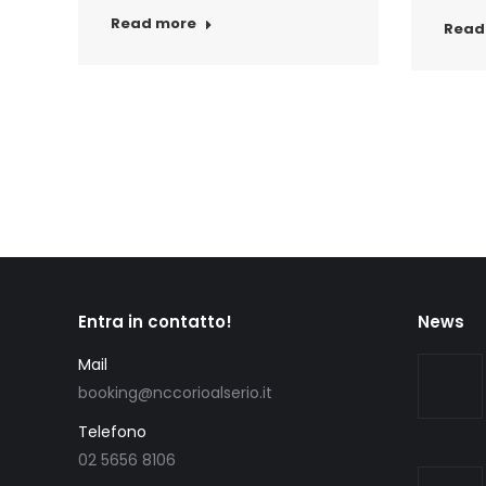
Read more
Read
Entra in contatto!
News
Mail
booking@nccorioalserio.it
Telefono
02 5656 8106