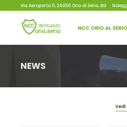
Via Aeroporto 11, 24050 Orio al Serio, BG
Nolegg
NCC ORIO AL SERI
NEWS
Vedi 