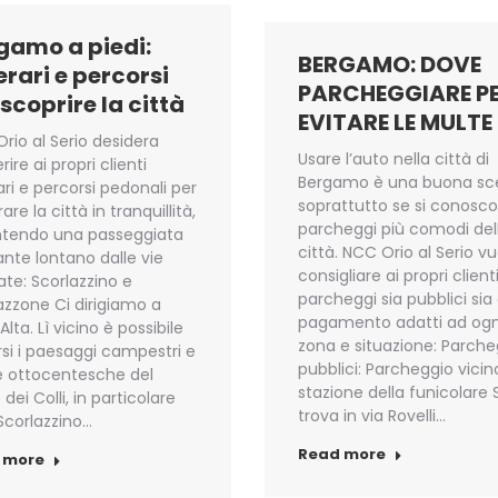
gamo a piedi:
BERGAMO: DOVE
erari e percorsi
PARCHEGGIARE P
 scoprire la città
EVITARE LE MULTE
rio al Serio desidera
Usare l’auto nella città di
ire ai propri clienti
Bergamo è una buona sc
rari e percorsi pedonali per
soprattutto se si conosco
are la città in tranquillità,
parcheggi più comodi del
ntendo una passeggiata
città. NCC Orio al Serio vu
sante lontano dalle vie
consigliare ai propri client
late: Scorlazzino e
parcheggi sia pubblici sia
azzone Ci dirigiamo a
pagamento adatti ad ogn
Alta. Lì vicino è possibile
zona e situazione: Parche
si i paesaggi campestri e
pubblici: Parcheggio vicino
lle ottocentesche del
stazione della funicolare S
dei Colli, in particolare
trova in via Rovelli…
 Scorlazzino…
Read more
 more