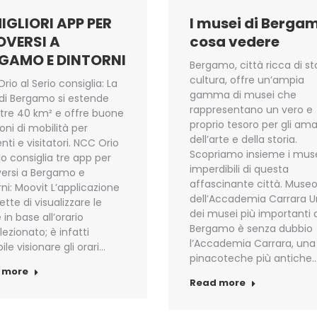
MIGLIORI APP PER
I musei di Berga
VERSI A
cosa vedere
GAMO E DINTORNI
Bergamo, città ricca di st
cultura, offre un’ampia
rio al Serio consiglia: La
gamma di musei che
 di Bergamo si estende
rappresentano un vero e
ltre 40 km² e offre buone
proprio tesoro per gli ama
ioni di mobilità per
dell’arte e della storia.
nti e visitatori. NCC Orio
Scopriamo insieme i mus
rio consiglia tre app per
imperdibili di questa
ersi a Bergamo e
affascinante città. Muse
rni: Moovit L’applicazione
dell’Accademia Carrara 
tte di visualizzare le
dei musei più importanti 
 in base all’orario
Bergamo è senza dubbio
lezionato; è infatti
l’Accademia Carrara, una 
ile visionare gli orari…
pinacoteche più antiche
 more
Read more