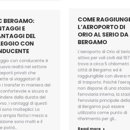
COME RAGGIUNG
C BERGAMO:
L’AEROPORTO DI
TAGGI E
ORIO AL SERIO DA
NTAGGI DEL
BERGAMO
EGGIO CON
NDUCENTE
L’aeroporto di Orio al Serio
attivo per voli civili dal 197
leggio con conducente è
trova a circa 5 chilometri 
uova realtà nel settore
città di Bergamo ed è
asporti privati che
raggiungibile con diversi 
tte ai viaggiatori di
di trasporto. Poiché l’aer
e i transfer in maniera del
non dispone di una stazi
 confortevole e sicura a
ferroviaria interna, la sta
indere dalla durata del
ferroviaria principale della
rso. I vantaggi di questi
di Bergamo può essere
i sono molteplici: La
utilizzata come punto di
a ampia flotta I mezzi a
riferimento per gli…
sizione sono molti e il
te potrà…
Read more